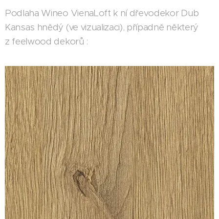
Podlaha Wineo VienaLoft k ní dřevodekor Dub
Kansas hnědý (ve vizualizaci), případně některý
z feelwood dekorů :