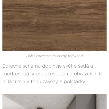
Dub Charleston tm. hnědý feelwood
Barevné schéma doplňuje světle šedá a
modrošedá, která převládá na obrázcích. K
ní ladí tón v tónu závěsy a polštářky.