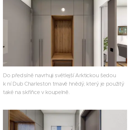
Do předsíně navrhuji světlejší Arktickou šedou
k ní Dub Charleston tmavě hnědý, který je použitý
také na skříňce v koupelně.