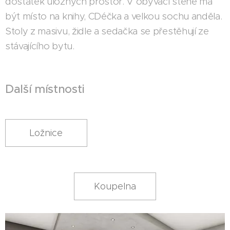
dostatek úložných prostor. V obývací stěně má
být místo na knihy, CDéčka a velkou sochu anděla.
Stoly z masivu, židle a sedačka se přestěhují ze
stávajícího bytu.
Další místnosti
Ložnice
Koupelna