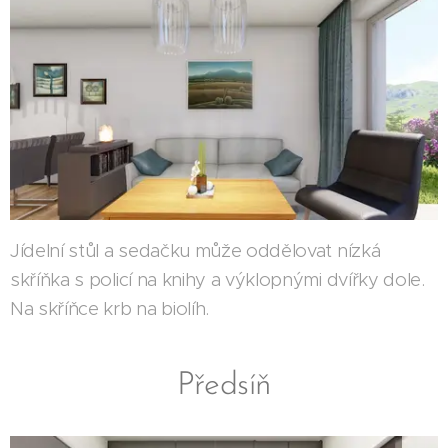
Jídelní stůl a sedačku může oddělovat nízká
skříňka s policí na knihy a výklopnými dvířky dole.
Na skříňce krb na biolíh.
Předsíň