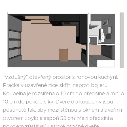
"Vzdušný" otevřený prostor s rohovou kuchyní.
Pračka v uzavřené nice skříni naproti bojleru.
Koupelna je rozšířena o 10 cm do předsíně a min. o
10 cm do pokoje s kk. Dveře do koupelny jsou
posunuté tak, aby mezi stěnou s oknem a dveřním
otvorem zbylo alespoň 55 cm. Mezi předsíní a
pokojem zůstávají klasické otočné dveře.