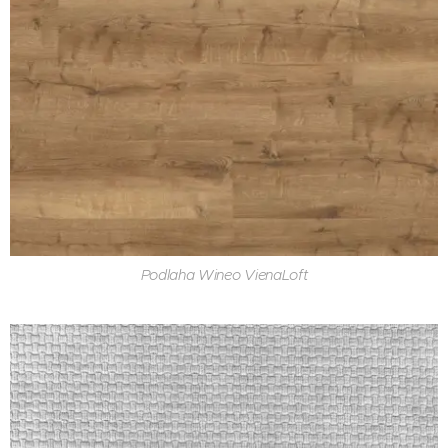
Podlaha Wineo VienaLoft