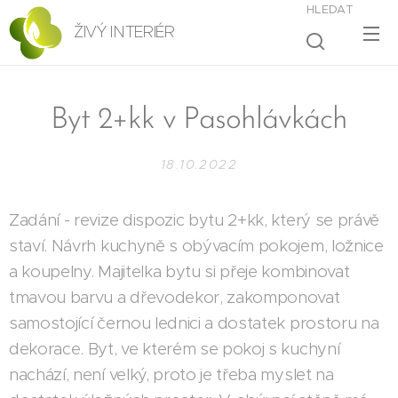
HLEDAT
ŽIVÝ INTERIÉR
Byt 2+kk v Pasohlávkách
18.10.2022
Zadání - revize dispozic bytu 2+kk, který se právě
staví. Návrh kuchyně s obývacím pokojem, ložnice
a koupelny. Majitelka bytu si přeje kombinovat
tmavou barvu a dřevodekor, zakomponovat
samostojící černou lednici a dostatek prostoru na
dekorace. Byt, ve kterém se pokoj s kuchyní
nachází, není velký, proto je třeba myslet na