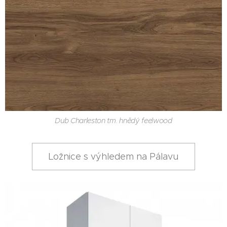
Dub Charleston tm. hnědý feelwood
Ložnice s výhledem na Pálavu