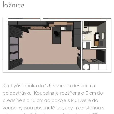
ložnice
Kuchyňská linka do "U" s varnou deskou na
poloostrůvku. Koupelna je rozšířena o 5 cm do
předsíně a o 10 cm do pokoje s kk. Dveře do
koupelny jsou posunuté tak, aby mezi stěnou s