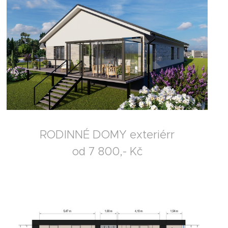
RODINNÉ DOMY exteriérr
od 7 800,- Kč