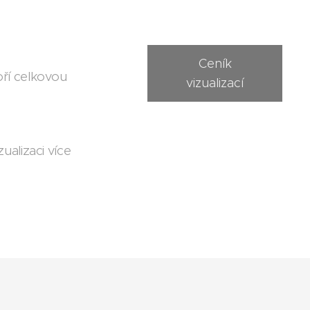
Ceník
oří celkovou
vizualizací
ualizaci více