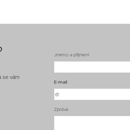
?
Jméno a příjmení
já se vám
E-mail
Zpráva