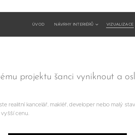
ÚVOD
NÁVRHY INTERIÉRŮ
VIZUALIZACE
svému projektu šanci vyniknout a osl
ste realitní kancelář, makléř, developer nebo malý stav
 vyšší cenu.