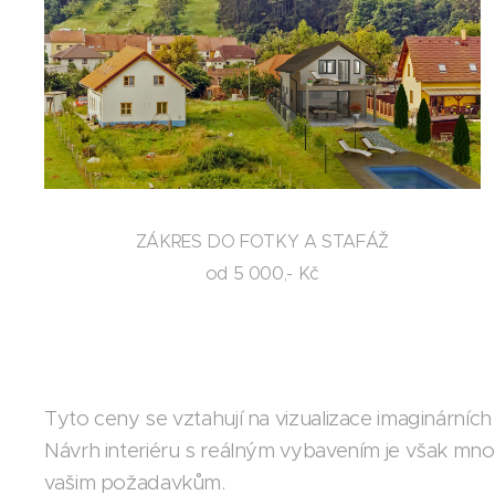
ZÁKRES DO FOTKY A STAFÁŽ
od 5 000,- Kč
Tyto ceny se vztahují na vizualizace imaginárních
Návrh interiéru s reálným vybavením je však mno
vašim požadavkům.