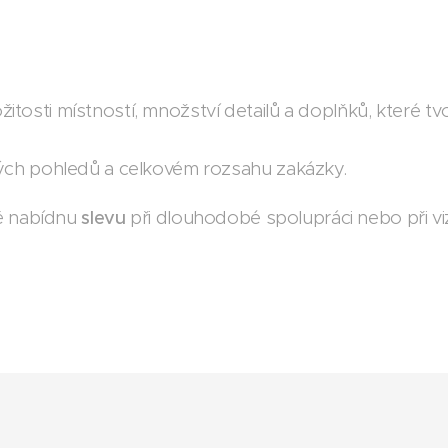
žitosti místností, množství detailů a doplňků, které tv
ých pohledů a celkovém rozsahu zakázky.
ně nabídnu
slevu
při dlouhodobé spolupráci nebo při viz