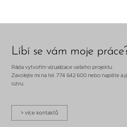
Líbí se vám moje práce
Ráda vytvořím vizualizace vašeho projektu.
Zavolejte mi na tel. 774 642 600 nebo napište a 
ozvu.
> více kontaktů