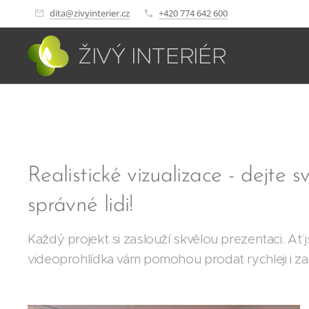
dita@zivyinterier.cz
+420 774 642 600
ŽIVÝ INTERIÉR
Realistické vizualizace - dejte 
správné lidi!
Každý projekt si zaslouží skvělou prezentaci. Ať j
videoprohlídka vám pomohou prodat rychleji i za