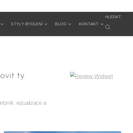
HLEDAT
STYLY BYDLENÍ
BLOG
KONTAKT
ovit ty
ebník, vizualizace a