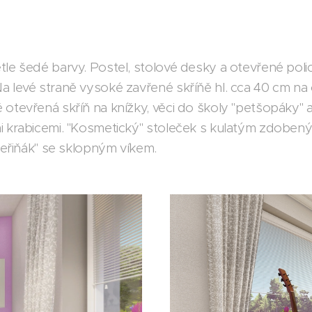
tle šedé barvy. Postel, stolové desky a otevřené pol
a levé straně vysoké zavřené skříňě hl. cca 40 cm na
tevřená skříň na knížky, věci do školy "petšopáky" a d
i krabicemi. "Kosmetický" stoleček s kulatým zdobený
"peřiňák" se sklopným víkem.