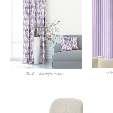
Světl
Závěs s fialovým vzorem