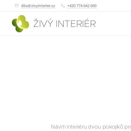
dita@zivyinterier.cz
+420 774 642 600
ŽIVÝ INTERIÉR
Návrh interiéru dvou pokojíků pro