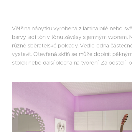
Většina nábytku vyrobená z lamina bílé nebo svě
barvy ladí tón v tónu závěsy s jemným vzorem. N
různé sběratelské poklady. Vedle jedna částečně o
vystavit. Otevřená skříň se může doplnit pěkným
stolek nebo další plocha na tvoření. Za postelí 