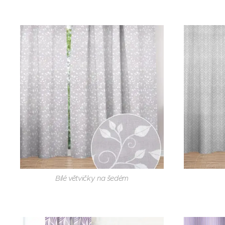
Bílé větvičky na šedém