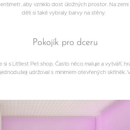
centimetr, aby vzniklo dost úložných prostor. Na zemi
děti si také vybraly barvy na stěny.
Pokojík pro dceru
e si s Littlest Pet shop. Často něco maluje a vytváří, h
nejjednodušeji udržoval s minimem otevřených skříněk. 