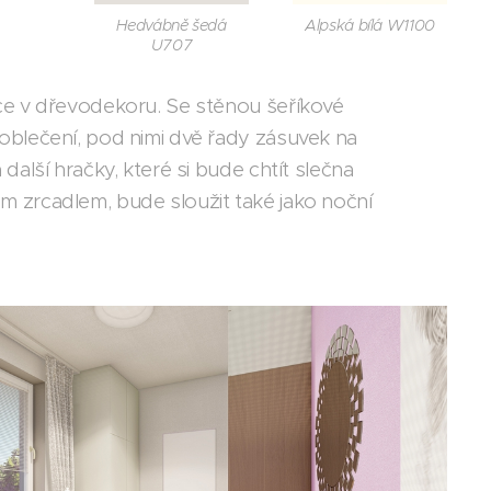
Hedvábně šedá
Alpská bílá W1100
U707
ice v dřevodekoru. Se stěnou šeříkové
 oblečení, pod nimi dvě řady zásuvek na
alší hračky, které si bude chtít slečna
m zrcadlem, bude sloužit také jako noční