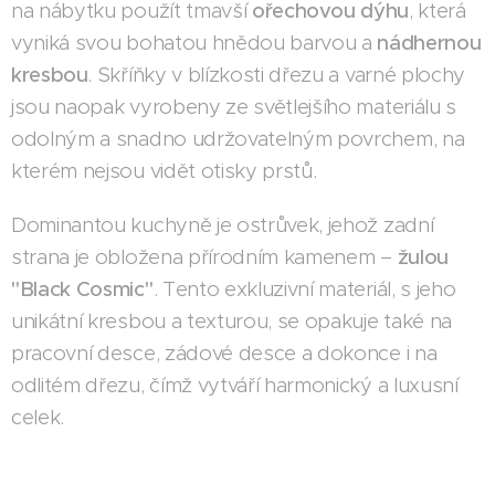
na nábytku použít tmavší
ořechovou dýhu
, která
vyniká svou bohatou hnědou barvou a
nádhernou
kresbou
. Skříňky v blízkosti dřezu a varné plochy
jsou naopak vyrobeny ze světlejšího materiálu s
odolným a snadno udržovatelným povrchem, na
kterém nejsou vidět otisky prstů.
Dominantou kuchyně je ostrůvek, jehož zadní
strana je obložena přírodním kamenem –
žulou
"Black Cosmic"
. Tento exkluzivní materiál, s jeho
unikátní kresbou a texturou, se opakuje také na
pracovní desce, zádové desce a dokonce i na
odlitém dřezu, čímž vytváří harmonický a luxusní
celek.