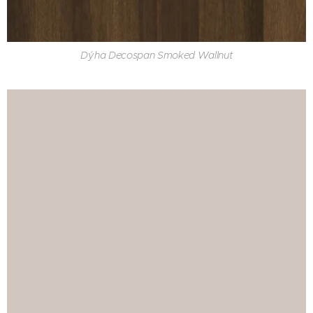
Dýha Decospan Smoked Wallnut