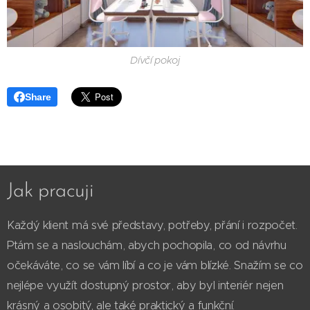
Dívčí pokoj
Share
Jak pracuji
Každý klient má své představy, potřeby, přání i rozpočet.
Ptám se a naslouchám, abych pochopila, co od návrhu
očekáváte, co se vám líbí a co je vám blízké. Snažím se co
nejlépe využít dostupný prostor, aby byl interiér nejen
krásný a osobitý, ale také praktický a funkční.