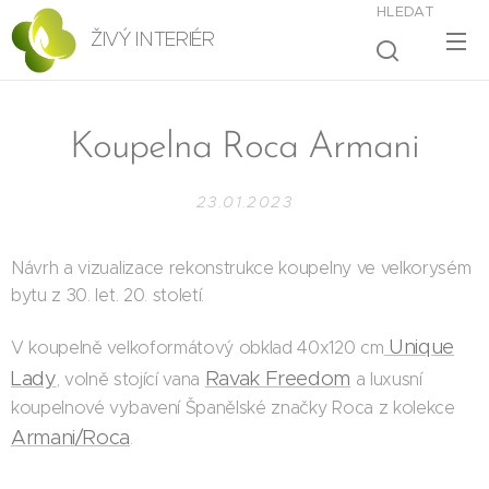
HLEDAT
ŽIVÝ INTERIÉR
Koupelna Roca Armani
23.01.2023
Návrh a vizualizace rekonstrukce koupelny ve velkorysém
bytu z 30. let. 20. století.
Unique
V koupelně velkoformátový obklad 40x120 cm
Lady
Ravak Freedom
, volně stojící vana
a luxusní
koupelnové vybavení Španělské značky Roca z kolekce
Armani/Roca
.