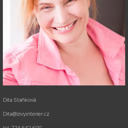
Dita Staňková
Dita@zivyinterier.cz
tel. 774 642 600