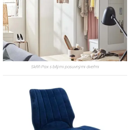
Skříň Pax s bílými posuvnými dveřmi