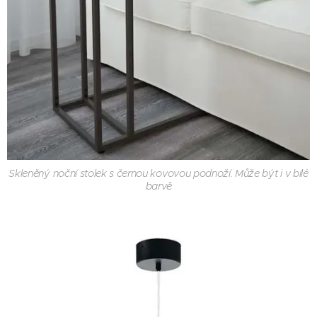
Skleněný noční stolek s černou kovovou podnoží. Může být i v bílé
barvě