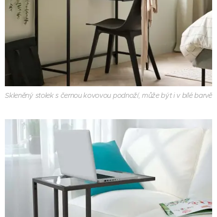
Skleněný stolek s černou kovovou podnoží, může být i v bílé barvě