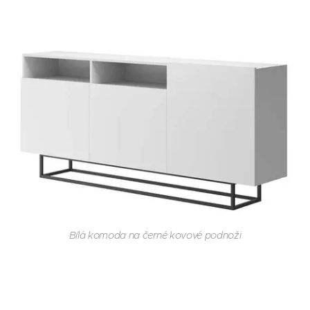
Bílá komoda na černé kovové podnoži