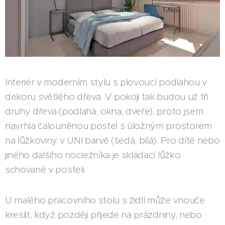
Interiér v moderním stylu s plovoucí podlahou v
dekoru světlého dřeva. V pokoji tak budou už tři
druhy dřeva (podlaha, okna, dveře), proto jsem
navrhla čalouněnou postel s úložným prostorem
na lůžkoviny v UNI barvě (šedá, bílá). Pro dítě nebo
jiného dalšího nocležníka je skládací lůžko
schované v posteli.
U malého pracovního stolu s židlí může vnouče
kreslit, když později přijede na prázdniny, nebo