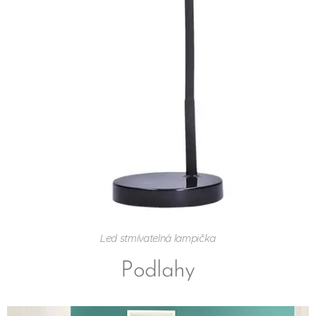
Led stmívatelná lampička
Podlahy