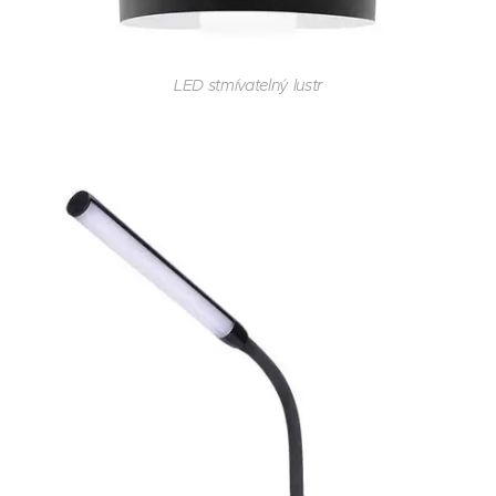
LED stmívatelný lustr