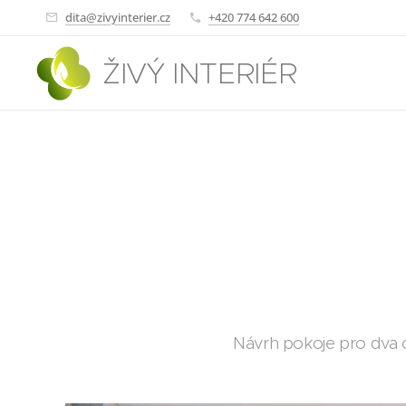
dita@zivyinterier.cz
+420 774 642 600
ŽIVÝ INTERIÉR
Návrh pokoje pro dva o