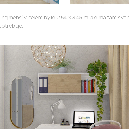
ce nejmenší v celém bytě 2,54 x 3,45 m, ale má tam sv
potřebuje.