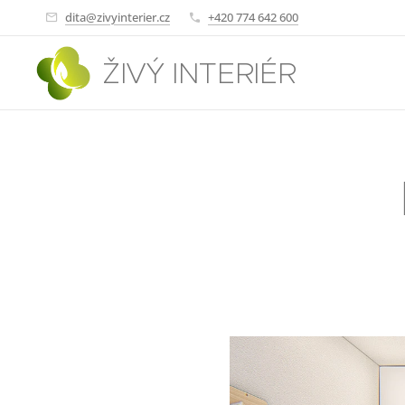
dita@zivyinterier.cz
+420 774 642 600
ŽIVÝ INTERIÉR