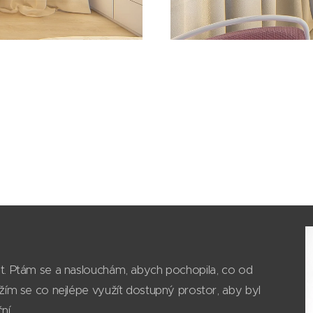
et. Ptám se a naslouchám, abych pochopila, co od
ažím se co nejlépe využít dostupný prostor, aby byl
ní.