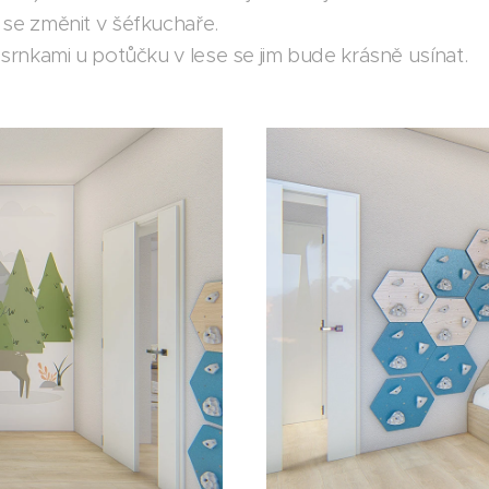
 se změnit v šéfkuchaře.
e srnkami u potůčku v lese se jim bude krásně usínat.