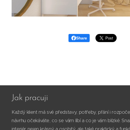
Share
Jak pracuji
Každý klient má své představy, potřeby, přání i rozpoč
návrhu očekáváte, co se vám líbí a co je vám blízké. Sn
interiér nejen krásný a osobitý, ale také praktický a funkč