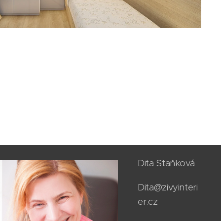
Dita Staňková
Dita@zivyinteri
er.cz