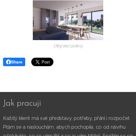
Obývací pokoj
Share
Jak pracuji
Každý klient má své představy, potřeby, přání i rozpočet.
Ptám se a naslouchám, abych pochopila, co od návrhu
očekáváte, co se vám líbí a co je vám blízké. Snažím se co