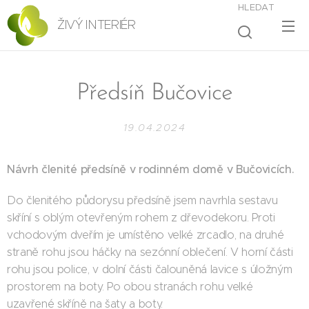
HLEDAT
ŽIVÝ INTERIÉR
Předsíň Bučovice
19.04.2024
Návrh členité předsíně v rodinném domě v Bučovicích.
Do členitého půdorysu předsíně jsem navrhla sestavu
skříní s oblým otevřeným rohem z dřevodekoru. Proti
vchodovým dveřím je umístěno velké zrcadlo, na druhé
straně rohu jsou háčky na sezónní oblečení. V horní části
rohu jsou police, v dolní části čalouněná lavice s úložným
prostorem na boty. Po obou stranách rohu velké
uzavřené skříně na šaty a boty.