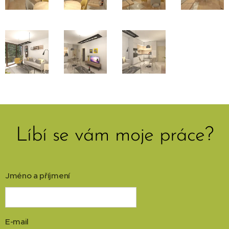
Líbí se vám moje práce?
Jméno a příjmení
E-mail