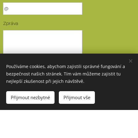
Zpráva
Používáme cookies, abychom zajistili správné fungování a
bezpečnost našich stránek. Tím vám můžeme zajistit tu
nejlepší zkušenost při jejich návštěvě.
Odeslat
Přijmout nezbytné
Přijmout vše
Jak pracuji
Každý klient má své představy, potřeby, přání i rozpočet.