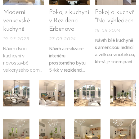
kapacitou pro 4 až
funkční a hezké
7 osob. V obývací
bydlení. V návrhu
Moderní
Pokoj s kuchyní
Pokoj a kuchyň
části bude krb a
pracuji s přiznanými
venkovské
v Rezidenci
"Na výhledech"
zelená sedací
trámy,
kuchyně
Erbenova
souprava. Interiér
19.08.2024
přistavovaným
bude osvětlen
19.03.2025
27.09.2024
cihlovým zdivem,
Návrh bílé kuchyně
bodovkami. Paní
zavěšenými světly
s americkou lednicí
Návrh dvou
Návrh a realizace
domu se líbí
a jasně
a velkou vinotékou,
kuchcyní v
interiéru
lamelový obklad a
definovanými
která je snem paní
novostavbě
prostorného bytu
má ráda květiny i
zónami v
domu.
velkorysého domu
5+kk v rezidenci
bylinky.
otevřeném
v moderním
Erbenova v Praze
prostoru.
venkovském stylu.
na klíč.