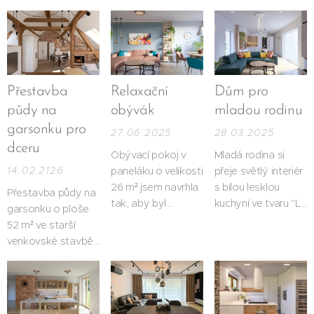
Přestavba
Relaxační
Dům pro
půdy na
obývák
mladou rodinu
garsonku pro
27.06.2025
28.03.2025
dceru
Obývací pokoj v
Mladá rodina si
14.02.2126
paneláku o velikosti
přeje světlý interiér
26 m² jsem navrhla
s bílou lesklou
Přestavba půdy na
tak, aby byl
kuchyní ve tvaru "L"
garsonku o ploše
útulným místem
s pracovní deskou
52 m² ve starší
pro relaxaci i
a detaily ve
venkovské stavbě
variabilním
světlém
ukazuje, jak se dá s
prostorem pro
dřevodekoru.
respektem k
rodinná setkání.
Jídelní stůl by měl
původní konstrukci
být rozkládací, s
vytvořit současné,