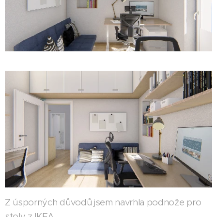
Z úsporných důvodů jsem navrhla podnože pro
stoly z IKEA.